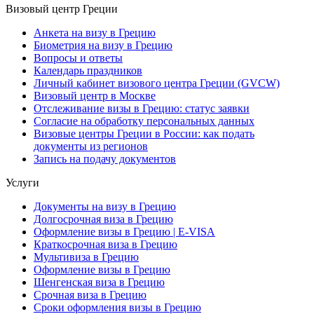
Визовый центр Греции
Анкета на визу в Грецию
Биометрия на визу в Грецию
Вопросы и ответы
Календарь праздников
Личный кабинет визового центра Греции (GVCW)
Визовый центр в Москве
Отслеживание визы в Грецию: статус заявки
Согласие на обработку персональных данных
Визовые центры Греции в России: как подать
документы из регионов
Запись на подачу документов
Услуги
Документы на визу в Грецию
Долгосрочная виза в Грецию
Оформление визы в Грецию | E-VISA
Краткосрочная виза в Грецию
Мультивиза в Грецию
Оформление визы в Грецию
Шенгенская виза в Грецию
Срочная виза в Грецию
Сроки оформления визы в Грецию