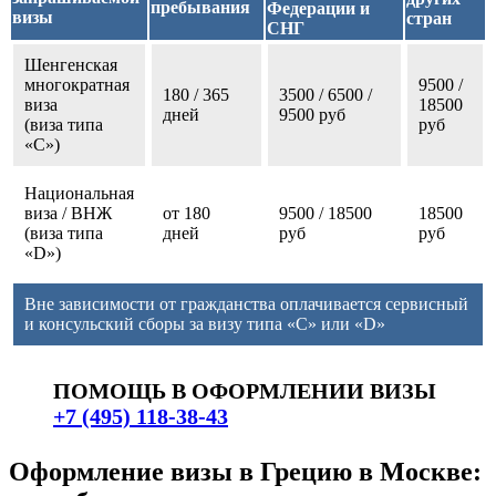
пребывания
Федерации и
визы
стран
СНГ
Шенгенская
многократная
9500 /
180 / 365
3500 / 6500 /
виза
18500
дней
9500 руб
(виза типа
руб
«С»)
Национальная
виза / ВНЖ
от 180
9500 / 18500
18500
(виза типа
дней
руб
руб
«D»)
Вне зависимости от гражданства оплачивается сервисный
и консульский сборы за визу типа «C» или «D»
ПОМОЩЬ В ОФОРМЛЕНИИ ВИЗЫ
+7 (495) 118-38-43
Оформление визы в Грецию в Москве: